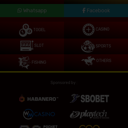
Whatsapp
Facebook
CASINO
TOGEL
SLOT
SPORTS
OTHERS
FISHING
Sponsored by :