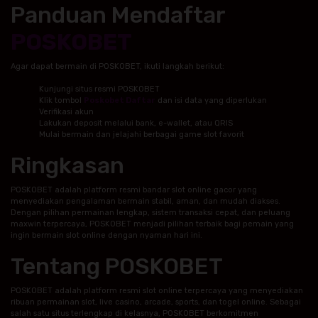
Panduan Mendaftar
POSKOBET
Agar dapat bermain di POSKOBET, ikuti langkah berikut:
Kunjungi situs resmi POSKOBET
Klik tombol
Poskobet Daftar
dan isi data yang diperlukan
Verifikasi akun
Lakukan deposit melalui bank, e-wallet, atau QRIS
Mulai bermain dan jelajahi berbagai game slot favorit
Ringkasan
POSKOBET adalah platform resmi bandar slot online gacor yang
menyediakan pengalaman bermain stabil, aman, dan mudah diakses.
Dengan pilihan permainan lengkap, sistem transaksi cepat, dan peluang
maxwin terpercaya, POSKOBET menjadi pilihan terbaik bagi pemain yang
ingin bermain slot online dengan nyaman hari ini.
Tentang POSKOBET
POSKOBET adalah platform resmi slot online terpercaya yang menyediakan
ribuan permainan slot, live casino, arcade, sports, dan togel online. Sebagai
salah satu situs terlengkap di kelasnya, POSKOBET berkomitmen