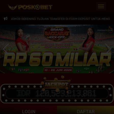
K NOMOR REKENING TUJUAN TRANSFER DI FORM DEPOSIT UNTUK MENGINDARI 
IDR
120,523,214,088
LOGIN
DAFTAR