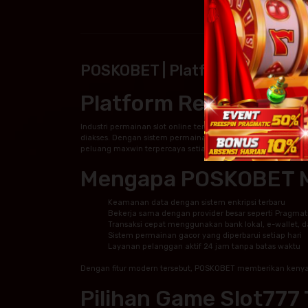
2026 © POSKOBET
POSKOBET | Platform Resmi Ban
Platform Resmi Slot 
Industri permainan slot online terus berkembang pesat, dan
diakses. Dengan sistem permainan yang responsif, tampilan 
peluang maxwin terpercaya setiap hari.
Mengapa POSKOBET Men
Keamanan data dengan sistem enkripsi terbaru
Bekerja sama dengan provider besar seperti Pragmatic
Transaksi cepat menggunakan bank lokal, e-wallet, 
Sistem permainan gacor yang diperbarui setiap hari
Layanan pelanggan aktif 24 jam tanpa batas waktu
Dengan fitur modern tersebut, POSKOBET memberikan kenya
Pilihan Game Slot777