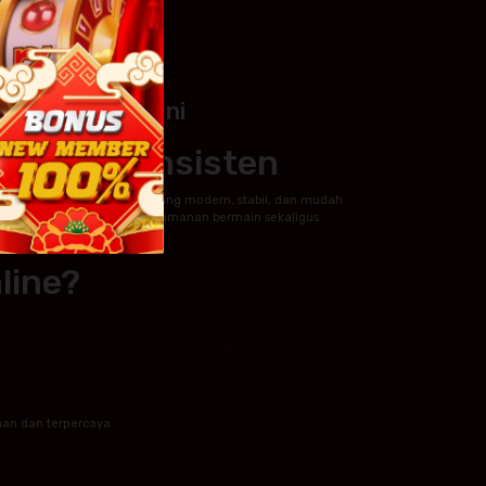
percaya Hari Ini
 Lebih Konsisten
irkan pengalaman bermain yang modern, stabil, dan mudah
 pemain yang mencari kenyamanan bermain sekaligus
line?
an dan terpercaya.