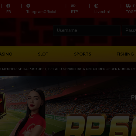
|
|
|
|
|
P
FB
TelegramOfficial
RTP
Livechat
TOGE
ASINO
SLOT
SPORTS
FISHING
ETIA POSKOBET, SELALU SENANTIASA UNTUK MENGECEK NOMOR REKENING TUJ