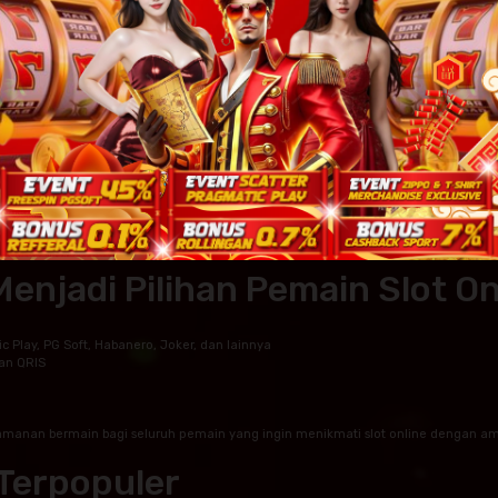
. Seluruh Hak Cipta. | 18+
dar Slot Online Gacor Gampang Maxwin Ter
Online Dengan Peluang Maxwin
POSKOBET
hadir sebagai platform resmi bandar slot online gacor yang menghad
ringan, serta dukungan teknologi terbaru,
POSKOBET
menjadi pilihan utama bagi
jadi Pilihan Pemain Slot On
 Play, PG Soft, Habanero, Joker, dan lainnya
dan QRIS
manan bermain bagi seluruh pemain yang ingin menikmati slot online dengan am
 Terpopuler