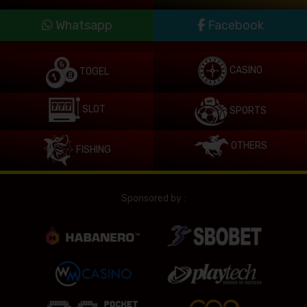
Whatsapp
Facebook
CASINO
TOGEL
SLOT
SPORTS
OTHERS
FISHING
Sponsored by :