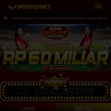
 NOMOR REKENING TUJUAN TRANSFER DI FORM DEPOSIT UNTUK MENGINDARI K
IDR
120,637,034,042
LOGIN
DAFTAR