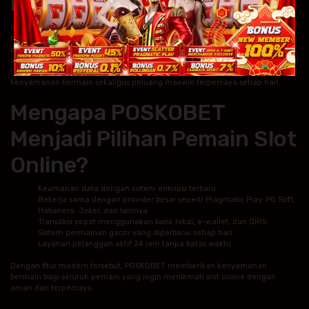
Lebih Konsisten
Industri permainan slot online terus berkembang pesat, dan
POSKOBET
hadir sebagai platform resmi bandar slot online gacor yang menghadirkan
pengalaman bermain yang modern, stabil, dan mudah diakses. Dengan
sistem permainan yang responsif, tampilan ringan, serta dukungan teknologi
terbaru,
POSKOBET
menjadi pilihan utama bagi pemain yang mencari
kenyamanan bermain sekaligus peluang maxwin terpercaya setiap hari.
Mengapa POSKOBET
Menjadi Pilihan Pemain Slot
Online?
Keamanan data dengan sistem enkripsi terbaru
Bekerja sama dengan provider besar seperti Pragmatic Play, PG Soft,
Habanero, Joker, dan lainnya
Transaksi cepat menggunakan bank lokal, e-wallet, dan QRIS
Sistem permainan gacor yang diperbarui setiap hari
Layanan pelanggan aktif 24 jam tanpa batas waktu
Dengan fitur modern tersebut, POSKOBET memberikan kenyamanan
bermain bagi seluruh pemain yang ingin menikmati slot online dengan
aman dan terpercaya.