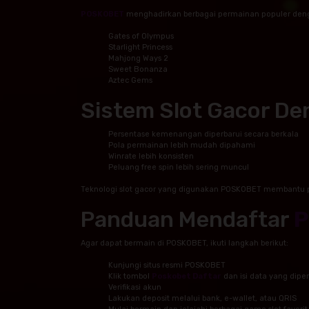
POSKOBET
menghadirkan berbagai permainan populer den
Gates of Olympus
Starlight Princess
Mahjong Ways 2
Sweet Bonanza
Aztec Gems
Sistem Slot Gacor De
Persentase kemenangan diperbarui secara berkala
Pola permainan lebih mudah dipahami
Winrate lebih konsisten
Peluang free spin lebih sering muncul
Teknologi slot gacor yang digunakan POSKOBET membantu pe
Panduan Mendaftar
P
Agar dapat bermain di POSKOBET, ikuti langkah berikut:
Kunjungi situs resmi POSKOBET
Klik tombol
Poskobet Daftar
dan isi data yang dipe
Verifikasi akun
Lakukan deposit melalui bank, e-wallet, atau QRIS