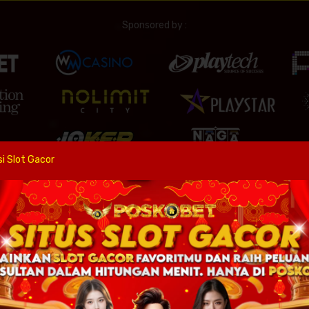
Sponsored by :
i Slot Gacor
Metode Pembayaran :