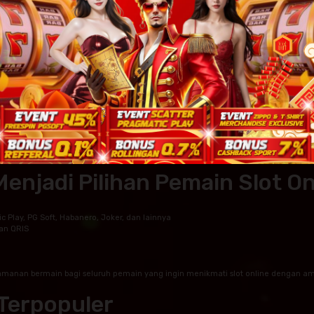
. Seluruh Hak Cipta. | 18+
dar Slot Online Gacor Gampang Maxwin Ter
Online Dengan Peluang Maxwin
POSKOBET
hadir sebagai platform resmi bandar slot online gacor yang menghad
ringan, serta dukungan teknologi terbaru,
POSKOBET
menjadi pilihan utama bagi
jadi Pilihan Pemain Slot On
 Play, PG Soft, Habanero, Joker, dan lainnya
dan QRIS
manan bermain bagi seluruh pemain yang ingin menikmati slot online dengan am
 Terpopuler