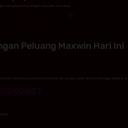
gan peluang kemenangan menarik, termasuk:
ngan Peluang Maxwin Hari Ini
main memahami performa permainan dengan lebih akurat sehingga strategi berma
OSKOBET
rlukan