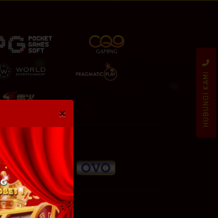
HUBUNGI KAMI
×